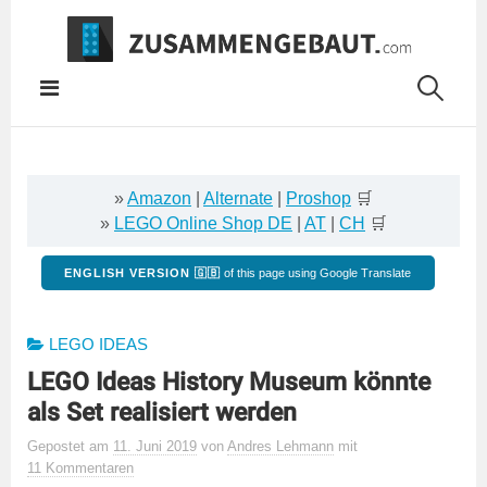
Springe
zum
Inhalt
»
Amazon
|
Alternate
|
Proshop
🛒
»
LEGO Online Shop DE
|
AT
|
CH
🛒
ENGLISH VERSION 🇬🇧
of this page using Google Translate
LEGO IDEAS
LEGO Ideas History Museum könnte
als Set realisiert werden
Gepostet
am
11. Juni 2019
von
Andres Lehmann
mit
11 Kommentaren