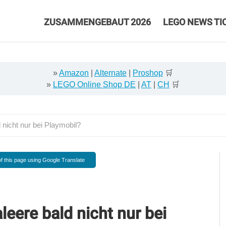
ZUSAMMENGEBAUT 2026
LEGO NEWS TI
»
Amazon
|
Alternate
|
Proshop
🛒
»
LEGO Online Shop DE
|
AT
|
CH
🛒
nicht nur bei Playmobil?
f this page using Google Translate
eere bald nicht nur bei