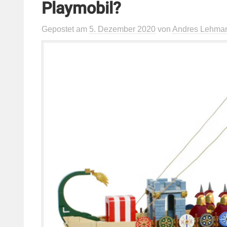
Playmobil?
Gepostet
am
5. Dezember 2020
von
Andres Lehma