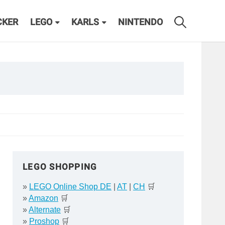
CKER
LEGO
KARLS
NINTENDO
LEGO SHOPPING
»
LEGO Online Shop DE
|
AT
|
CH
🛒
»
Amazon
🛒
»
Alternate
🛒
»
Proshop
🛒