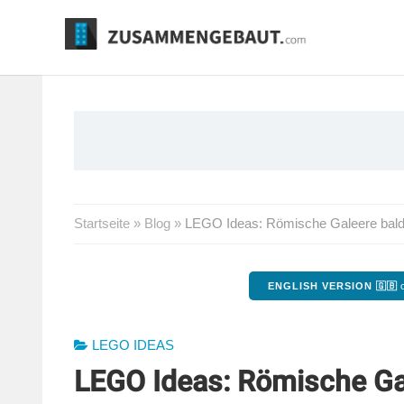
Springe
zum
Inhalt
Startseite
»
Blog
»
LEGO Ideas: Römische Galeere bald 
ENGLISH VERSION 🇬🇧
o
LEGO IDEAS
LEGO Ideas: Römische Gal