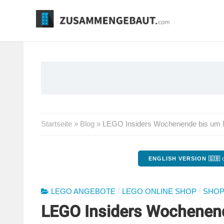
Springe
zum
Inhalt
Startseite
»
Blog
»
LEGO Insiders Wochenende bis um Mit
ENGLISH VERSION 🇬🇧
o
/
/
LEGO ANGEBOTE
LEGO ONLINE SHOP
SHOP
LEGO Insiders Wochenend