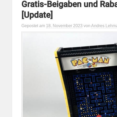
Gratis-Beigaben und Rabat
[Update]
Gepostet
am
18. November 2023
von
Andres Lehm