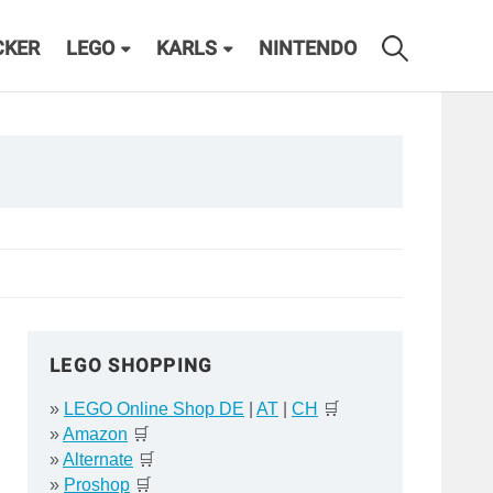
CKER
LEGO
KARLS
NINTENDO
LEGO SHOPPING
»
LEGO Online Shop DE
|
AT
|
CH
🛒
»
Amazon
🛒
»
Alternate
🛒
»
Proshop
🛒