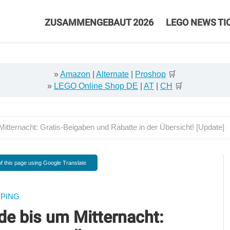
ZUSAMMENGEBAUT 2026
LEGO NEWS TI
»
Amazon
|
Alternate
|
Proshop
🛒
»
LEGO Online Shop DE
|
AT
|
CH
🛒
ternacht: Gratis-Beigaben und Rabatte in der Übersicht! [Update]
f this page using Google Translate
PING
e bis um Mitternacht: