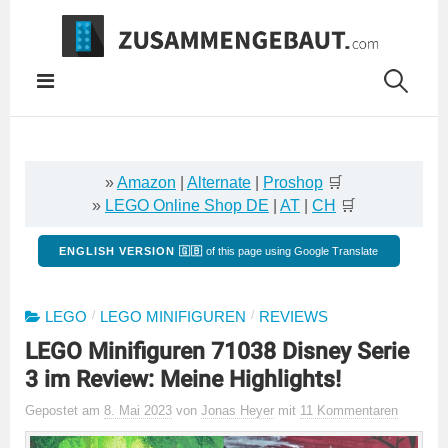
Springe
zum
Inhalt
»
Amazon
|
Alternate
|
Proshop
🛒
»
LEGO Online Shop DE
|
AT
|
CH
🛒
ENGLISH VERSION 🇬🇧
of this page using Google Translate
/
/
LEGO
LEGO MINIFIGUREN
REVIEWS
LEGO Minifiguren 71038 Disney Serie
3 im Review: Meine Highlights!
Gepostet
am
8. Mai 2023
von
Jonas Heyer
mit
11 Kommentaren