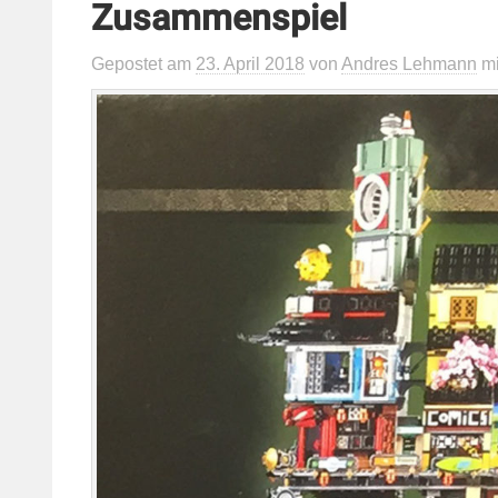
Zusammenspiel
Gepostet
am
23. April 2018
von
Andres Lehmann
m