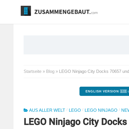
Springe
zum
Inhalt
Startseite
»
Blog
»
LEGO Ninjago City Docks 70657 und
ENGLISH VERSION 🇬🇧
o
/
/
/
AUS ALLER WELT
LEGO
LEGO NINJAGO
NE
LEGO Ninjago City Docks