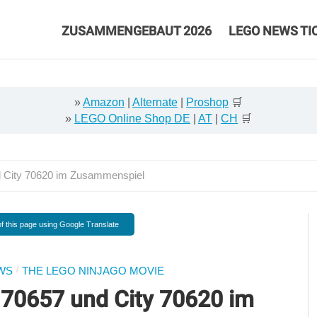
ZUSAMMENGEBAUT 2026
LEGO NEWS TI
»
Amazon
|
Alternate
|
Proshop
🛒
»
LEGO Online Shop DE
|
AT
|
CH
🛒
 City 70620 im Zusammenspiel
f this page using Google Translate
/
WS
THE LEGO NINJAGO MOVIE
 70657 und City 70620 im