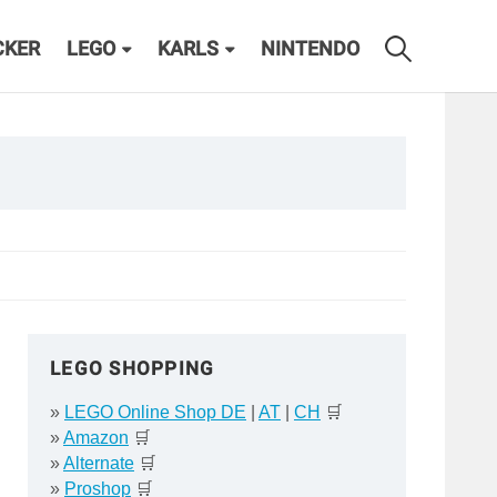
CKER
LEGO
KARLS
NINTENDO
LEGO SHOPPING
»
LEGO Online Shop DE
|
AT
|
CH
🛒
»
Amazon
🛒
»
Alternate
🛒
»
Proshop
🛒