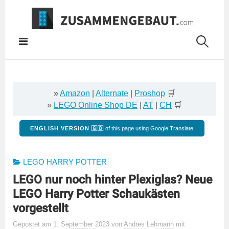
Springe
zum
Inhalt
»
Amazon
|
Alternate
|
Proshop
🛒
»
LEGO Online Shop DE
|
AT
|
CH
🛒
ENGLISH VERSION 🇬🇧
of this page using Google Translate
LEGO HARRY POTTER
LEGO nur noch hinter Plexiglas? Neue
LEGO Harry Potter Schaukästen
vorgestellt
Gepostet
am
1. September 2023
von
Andres Lehmann
mit