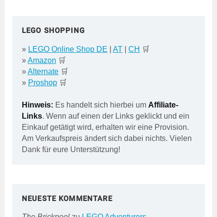
LEGO SHOPPING
»
LEGO Online Shop DE
|
AT
|
CH
🛒
»
Amazon
🛒
»
Alternate
🛒
»
Proshop
🛒
Hinweis:
Es handelt sich hierbei um
Affiliate-
Links
. Wenn auf einen der Links geklickt und ein
Einkauf getätigt wird, erhalten wir eine Provision.
Am Verkaufspreis ändert sich dabei nichts. Vielen
Dank für eure Unterstützung!
NEUESTE KOMMENTARE
The Brickpool
zu
LEGO Adventurers