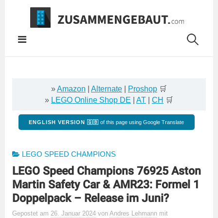
Springe
zum
Inhalt
»
Amazon
|
Alternate
|
Proshop
🛒
»
LEGO Online Shop DE
|
AT
|
CH
🛒
ENGLISH VERSION 🇬🇧
of this page using Google Translate
LEGO SPEED CHAMPIONS
LEGO Speed Champions 76925 Aston
Martin Safety Car & AMR23: Formel 1
Doppelpack – Release im Juni?
Gepostet
am
26. Januar 2024
von
Andres Lehmann
mit