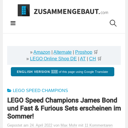
Springe
zum
Inhalt
»
Amazon
|
Alternate
|
Proshop
🛒
»
LEGO Online Shop DE
|
AT
|
CH
🛒
ENGLISH VERSION 🇬🇧
of this page using Google Translate
LEGO SPEED CHAMPIONS
LEGO Speed Champions James Bond
und Fast & Furious Sets erscheinen im
Sommer!
Gepostet
am
24. April 2022
von
Max Mohr
mit
11 Kommentaren