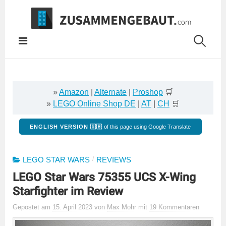
Springe
zum
Inhalt
»
Amazon
|
Alternate
|
Proshop
🛒
»
LEGO Online Shop DE
|
AT
|
CH
🛒
ENGLISH VERSION 🇬🇧
of this page using Google Translate
/
LEGO STAR WARS
REVIEWS
LEGO Star Wars 75355 UCS X-Wing
Starfighter im Review
Gepostet
am
15. April 2023
von
Max Mohr
mit
19 Kommentaren