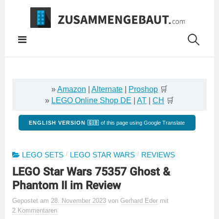
Springe
zum
Inhalt
»
Amazon
|
Alternate
|
Proshop
🛒
»
LEGO Online Shop DE
|
AT
|
CH
🛒
ENGLISH VERSION 🇬🇧
of this page using Google Translate
/
/
LEGO SETS
LEGO STAR WARS
REVIEWS
LEGO Star Wars 75357 Ghost &
Phantom II im Review
Gepostet
am
28. November 2023
von
Gerhard Eder
mit
2 Kommentaren