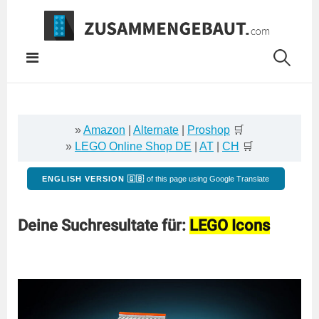
Springe
zum
Inhalt
»
Amazon
|
Alternate
|
Proshop
🛒
»
LEGO Online Shop DE
|
AT
|
CH
🛒
ENGLISH VERSION 🇬🇧
of this page using Google Translate
Deine Suchresultate für:
LEGO Icons