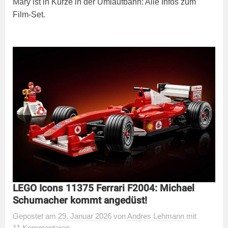
Mary ist in Kürze in der Umlaufbahn: Alle Infos zum
Film-Set.
LEGO Icons 11375 Ferrari F2004: Michael
Schumacher kommt angedüst!
Gepostet
am
29. Januar 2026
von
Andres Lehmann
mit
11 Kommentaren