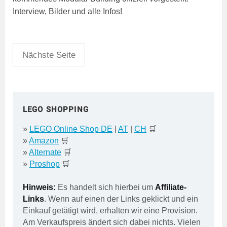
Interview, Bilder und alle Infos!
Seitennummerierung
Nächste Seite
der
Beiträge
LEGO SHOPPING
»
LEGO Online Shop DE
|
AT
|
CH
🛒
»
Amazon
🛒
»
Alternate
🛒
»
Proshop
🛒
Hinweis:
Es handelt sich hierbei um
Affiliate-
Links
. Wenn auf einen der Links geklickt und ein
Einkauf getätigt wird, erhalten wir eine Provision.
Am Verkaufspreis ändert sich dabei nichts. Vielen