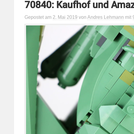
70840: Kaufhof und Amaz
Gepostet
am
2. Mai 2019
von
Andres Lehmann
mit