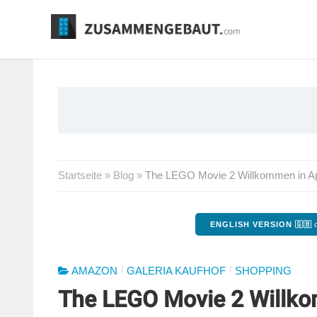
Springe
zum
Inhalt
Startseite
»
Blog
»
The LEGO Movie 2 Willkommen in Ap
ENGLISH VERSION 🇬🇧
o
/
/
AMAZON
GALERIA KAUFHOF
SHOPPING
The LEGO Movie 2 Willko