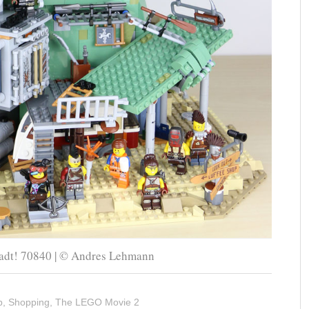
dt! 70840 | © Andres Lehmann
p
,
Shopping
,
The LEGO Movie 2