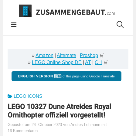
Springe
zum
Inhalt
»
Amazon
|
Alternate
|
Proshop
🛒
»
LEGO Online Shop DE
|
AT
|
CH
🛒
ENGLISH VERSION 🇬🇧
of this page using Google Translate
LEGO ICONS
LEGO 10327 Dune Atreides Royal
Ornithopter offiziell vorgestellt!
Gepostet
am
24. Oktober 2023
von
Andres Lehmann
mit
16 Kommentaren