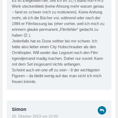
Es ist Ewigkeiten her, seit ich im 3.(?) Band von F.H.s
Werk steckenblieb (keine Ahnung mehr warum genau
– fand es schwer mich zu motivieren). Keine Anhung
mehr, ob ich die Bücher vor, während oder nach der
1984 er Filmfassung las (eher vorher, weil ich mich zu
erinnern glaube permanent „Filmfehler“ gedacht zu
haben 😉 ).
Jedenfalls hat es Dune seither bei mir schwer. Ich
hätte also lieber einen City Hubschrauber als den
Ornithopter. Will weder das Legoset noch den Film
irgendjemand madig machen. Daher nur soviel: Kann
mit dem Set insgesamt nichts anfangen.
Scheint auch ein one off zu sein – 8 der wichtigsten
Figuren – da bleibt wenig auf das man sich/ ich mich
freuen könnte.
Simon
25. Oktober 2023 um 10:00