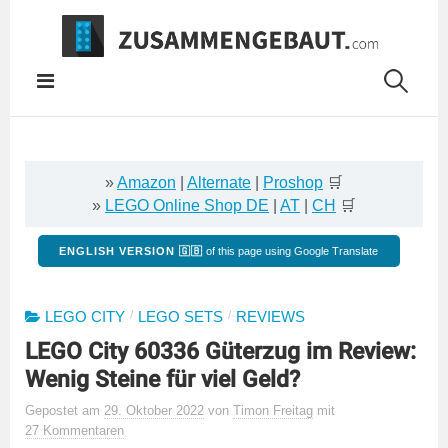
Springe
zum
Inhalt
»
Amazon
|
Alternate
|
Proshop
🛒
»
LEGO Online Shop DE
|
AT
|
CH
🛒
ENGLISH VERSION 🇬🇧
of this page using Google Translate
/
/
LEGO CITY
LEGO SETS
REVIEWS
LEGO City 60336 Güterzug im Review:
Wenig Steine für viel Geld?
Gepostet
am
29. Oktober 2022
von
Timon Freitag
mit
27 Kommentaren