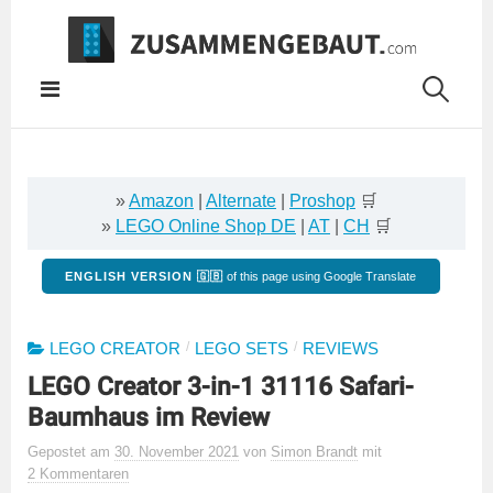
Springe
zum
Inhalt
»
Amazon
|
Alternate
|
Proshop
🛒
»
LEGO Online Shop DE
|
AT
|
CH
🛒
ENGLISH VERSION 🇬🇧
of this page using Google Translate
/
/
LEGO CREATOR
LEGO SETS
REVIEWS
LEGO Creator 3-in-1 31116 Safari-
Baumhaus im Review
Gepostet
am
30. November 2021
von
Simon Brandt
mit
2 Kommentaren