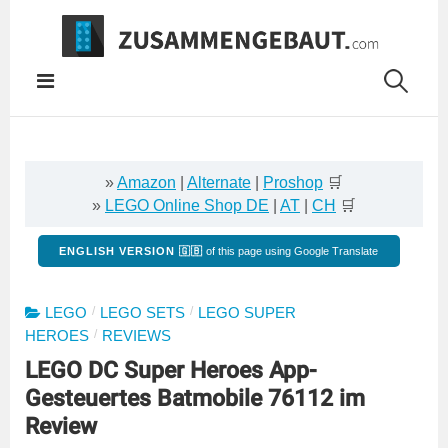
Springe
zum
Inhalt
»
Amazon
|
Alternate
|
Proshop
🛒
»
LEGO Online Shop DE
|
AT
|
CH
🛒
ENGLISH VERSION 🇬🇧
of this page using Google Translate
/
/
LEGO
LEGO SETS
LEGO SUPER
/
HEROES
REVIEWS
LEGO DC Super Heroes App-
Gesteuertes Batmobile 76112 im
Review