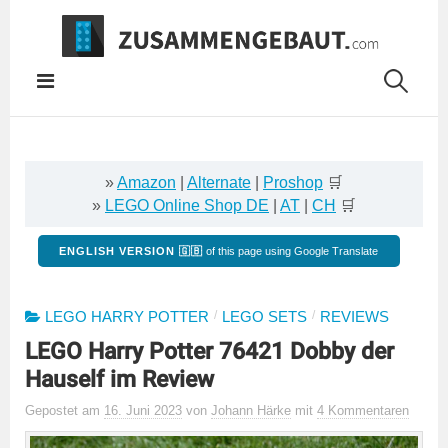
Springe
zum
Inhalt
»
Amazon
|
Alternate
|
Proshop
🛒
»
LEGO Online Shop DE
|
AT
|
CH
🛒
ENGLISH VERSION 🇬🇧
of this page using Google Translate
/
/
LEGO HARRY POTTER
LEGO SETS
REVIEWS
LEGO Harry Potter 76421 Dobby der
Hauself im Review
Gepostet
am
16. Juni 2023
von
Johann Härke
mit
4 Kommentaren