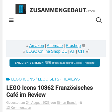
Springe
zum
Inhalt
»
Amazon
|
Alternate
|
Proshop
🛒
»
LEGO Online Shop DE
|
AT
|
CH
🛒
ENGLISH VERSION 🇬🇧
of this page using Google Translate
/
/
LEGO ICONS
LEGO SETS
REVIEWS
LEGO Icons 10362 Französisches
Café im Review
Gepostet
am
24. August 2025
von
Simon Brandt
mit
13 Kommentaren