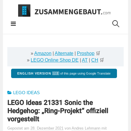
Springe
zum
Inhalt
»
Amazon
|
Alternate
|
Proshop
🛒
»
LEGO Online Shop DE
|
AT
|
CH
🛒
ENGLISH VERSION 🇬🇧
of this page using Google Translate
LEGO IDEAS
LEGO Ideas 21331 Sonic the
Hedgehog: „Ring-Projekt“ offiziell
vorgestellt
Gepostet
am
28. Dezember 2021
von
Andres Lehmann
mit