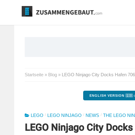
Springe
zum
Inhalt
Startseite
»
Blog
»
LEGO Ninjago City Docks Hafen 7065
ENGLISH VERSION 🇬🇧
o
/
/
/
LEGO
LEGO NINJAGO
NEWS
THE LEGO NI
LEGO Ninjago City Docks 