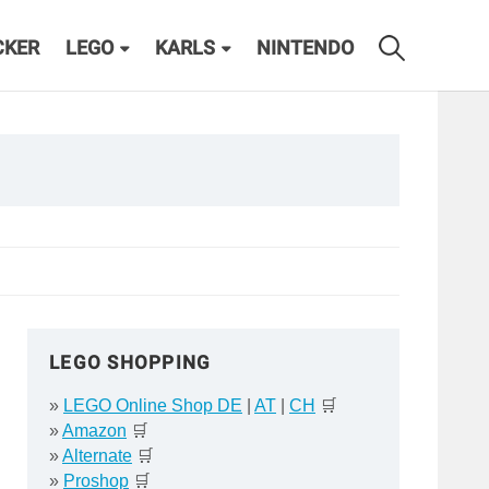
CKER
LEGO
KARLS
NINTENDO
LEGO SHOPPING
»
LEGO Online Shop DE
|
AT
|
CH
🛒
»
Amazon
🛒
»
Alternate
🛒
»
Proshop
🛒