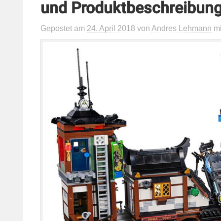
und Produktbeschreibun
Gepostet
am
24. April 2018
von
Andres Lehmann
m