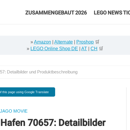
ZUSAMMENGEBAUT 2026
LEGO NEWS TI
»
Amazon
|
Alternate
|
Proshop
🛒
»
LEGO Online Shop DE
|
AT
|
CH
🛒
7: Detailbilder und Produktbeschreibung
f this page using Google Translate
NJAGO MOVIE
Hafen 70657: Detailbilder