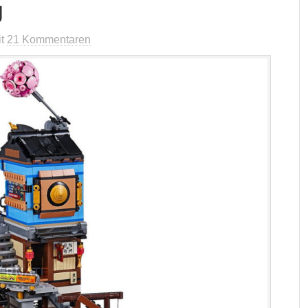
g
it
21 Kommentaren