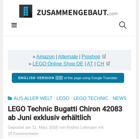
Springe
zum
Inhalt
»
Amazon
|
Alternate
|
Proshop
🛒
»
LEGO Online Shop DE
|
AT
|
CH
🛒
ENGLISH VERSION 🇬🇧
of this page using Google Translate
/
/
/
AUS ALLER WELT
LEGO
LEGO TECHNIC
NEWS
LEGO Technic Bugatti Chiron 42083
ab Juni exklusiv erhältlich
Gepostet
am
11. März 2018
von
Andres Lehmann
mit
10 Kommentaren