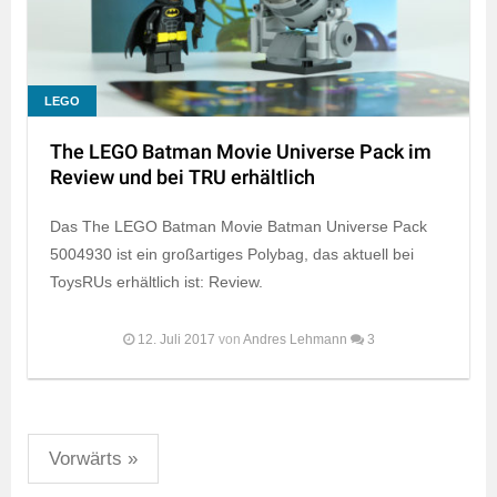
LEGO
The LEGO Batman Movie Universe Pack im
Review und bei TRU erhältlich
Das The LEGO Batman Movie Batman Universe Pack
5004930 ist ein großartiges Polybag, das aktuell bei
ToysRUs erhältlich ist: Review.
12. Juli 2017
von
Andres Lehmann
3
Seitennummerierung
Vorwärts »
der