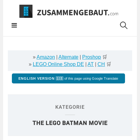
Springe
zum
Inhalt
»
Amazon
|
Alternate
|
Proshop
🛒
»
LEGO Online Shop DE
|
AT
|
CH
🛒
ENGLISH VERSION 🇬🇧
of this page using Google Translate
KATEGORIE
THE LEGO BATMAN MOVIE