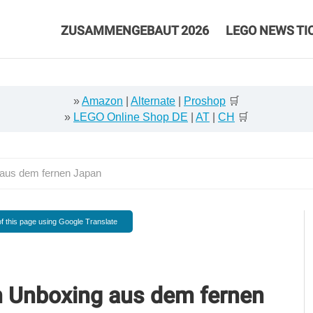
ZUSAMMENGEBAUT 2026
LEGO NEWS TI
»
Amazon
|
Alternate
|
Proshop
🛒
»
LEGO Online Shop DE
|
AT
|
CH
🛒
 aus dem fernen Japan
f this page using Google Translate
m Unboxing aus dem fernen