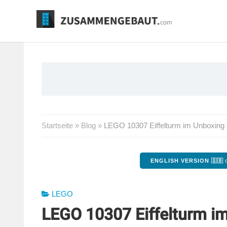
Springe
zum
Inhalt
Startseite
»
Blog
»
LEGO 10307 Eiffelturm im Unboxing
ENGLISH VERSION 🇬🇧
o
LEGO
LEGO 10307 Eiffelturm i