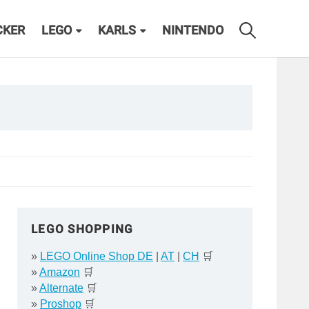
CKER
LEGO
KARLS
NINTENDO
LEGO SHOPPING
»
LEGO Online Shop DE
|
AT
|
CH
🛒
»
Amazon
🛒
»
Alternate
🛒
»
Proshop
🛒