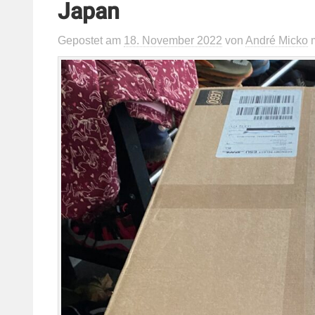
Japan
Gepostet
am
18. November 2022
von
André Micko