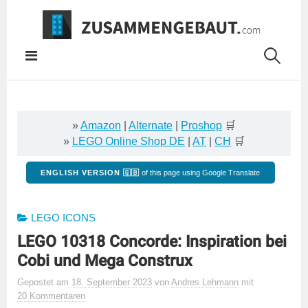
Springe
zum
Inhalt
»
Amazon
|
Alternate
|
Proshop
🛒
»
LEGO Online Shop DE
|
AT
|
CH
🛒
ENGLISH VERSION 🇬🇧
of this page using Google Translate
LEGO ICONS
LEGO 10318 Concorde: Inspiration bei
Cobi und Mega Construx
Gepostet
am
18. September 2023
von
Andres Lehmann
mit
20 Kommentaren