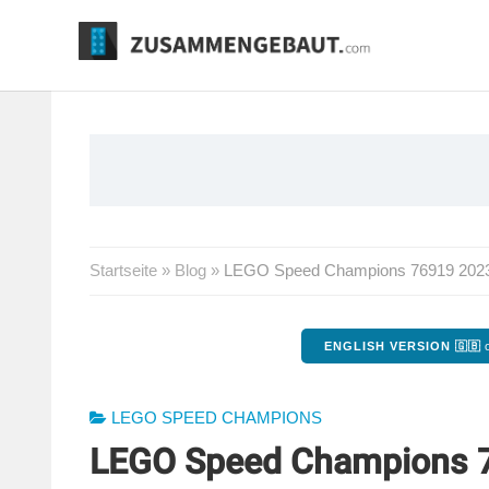
Springe
zum
Inhalt
Startseite
»
Blog
»
LEGO Speed Champions 76919 2023 Mc
ENGLISH VERSION 🇬🇧
o
LEGO SPEED CHAMPIONS
LEGO Speed Champions 