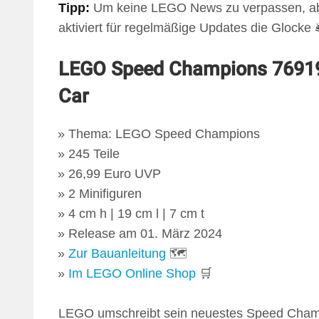
Tipp:
Um keine LEGO News zu verpassen, ab
aktiviert für regelmäßige Updates die Glocke 🛎
LEGO Speed Champions 76919
Car
Thema: LEGO Speed Champions
245 Teile
26,99 Euro UVP
2 Minifiguren
4 cm h | 19 cm l | 7 cm t
Release am 01. März 2024
Zur Bauanleitung
🗺
Im LEGO Online Shop
🛒
LEGO umschreibt sein neuestes Speed Champi