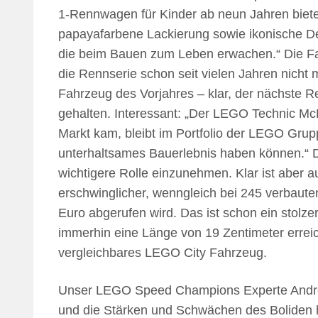
1-Rennwagen für Kinder ab neun Jahren bietet
papayafarbene Lackierung sowie ikonische D
die beim Bauen zum Leben erwachen.“ Die Fa
die Rennserie schon seit vielen Jahren nicht
Fahrzeug des Vorjahres – klar, der nächste R
gehalten. Interessant: „Der LEGO Technic M
Markt kam, bleibt im Portfolio der LEGO Gru
unterhaltsames Bauerlebnis haben können.“ 
wichtigere Rolle einzunehmen. Klar ist aber auc
erschwinglicher, wenngleich bei 245 verbau
Euro abgerufen wird. Das ist schon ein stolzer 
immerhin eine Länge von 19 Zentimeter erreicht
vergleichbares LEGO City Fahrzeug.
Unser LEGO Speed Champions Experte André 
und die Stärken und Schwächen des Boliden 