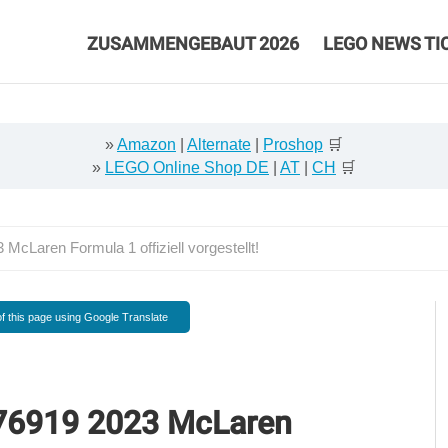
ZUSAMMENGEBAUT 2026
LEGO NEWS TI
»
Amazon
|
Alternate
|
Proshop
🛒
»
LEGO Online Shop DE
|
AT
|
CH
🛒
Laren Formula 1 offiziell vorgestellt!
f this page using Google Translate
76919 2023 McLaren