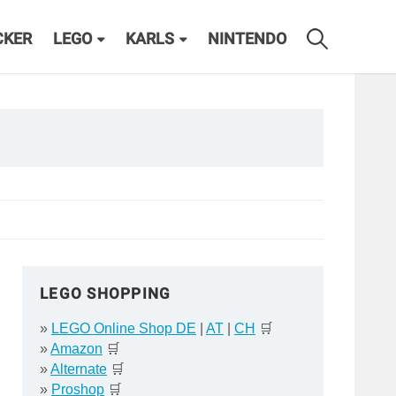
CKER
LEGO
KARLS
NINTENDO
LEGO SHOPPING
»
LEGO Online Shop DE
|
AT
|
CH
🛒
»
Amazon
🛒
»
Alternate
🛒
»
Proshop
🛒