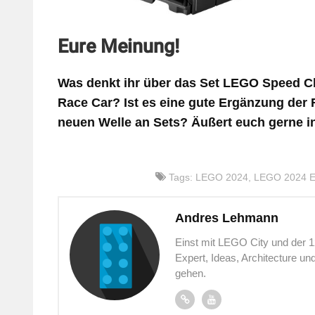
Eure Meinung!
Was denkt ihr über das Set LEGO Speed 
Race Car? Ist es eine gute Ergänzung der 
neuen Welle an Sets? Äußert euch gerne 
Tags:
LEGO 2024
,
LEGO 2024 Er
Andres Lehmann
Einst mit LEGO City und der 
Expert, Ideas, Architecture u
gehen.