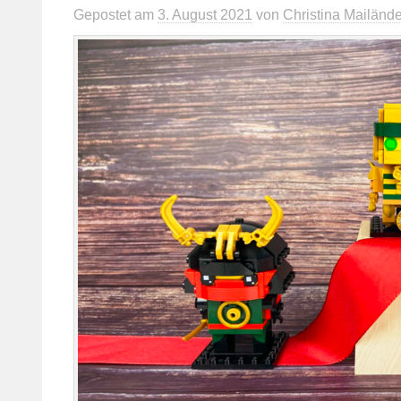
Gepostet
am
3. August 2021
von
Christina Mailände