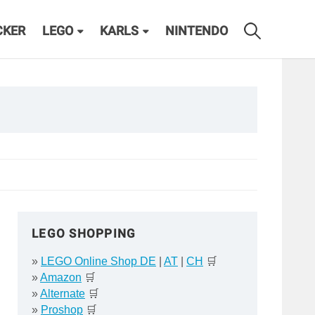
CKER
LEGO
KARLS
NINTENDO
LEGO SHOPPING
»
LEGO Online Shop DE
|
AT
|
CH
🛒
»
Amazon
🛒
»
Alternate
🛒
»
Proshop
🛒