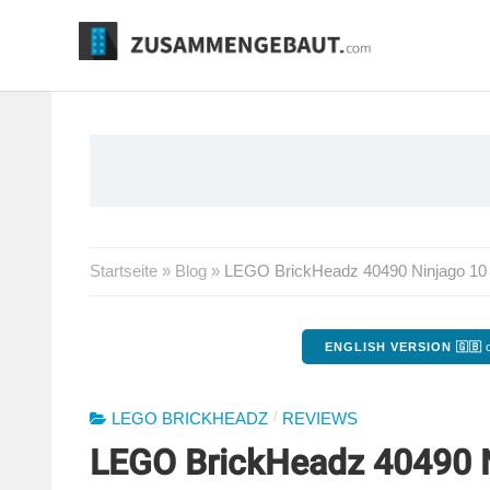
Springe
zum
Inhalt
Startseite
»
Blog
»
LEGO BrickHeadz 40490 Ninjago 10
ENGLISH VERSION 🇬🇧
o
/
LEGO BRICKHEADZ
REVIEWS
LEGO BrickHeadz 40490 N