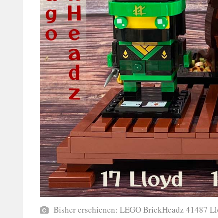
Bisher erschienen: LEGO BrickHeadz 41487 L