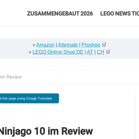
ZUSAMMENGEBAUT 2026
LEGO NEWS TI
»
Amazon
|
Alternate
|
Proshop
🛒
»
LEGO Online Shop DE
|
AT
|
CH
🛒
 im Review
f this page using Google Translate
injago 10 im Review