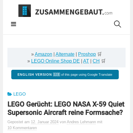
Springe
zum
Inhalt
»
Amazon
|
Alternate
|
Proshop
🛒
»
LEGO Online Shop DE
|
AT
|
CH
🛒
ENGLISH VERSION 🇬🇧
of this page using Google Translate
LEGO
LEGO Gerücht: LEGO NASA X-59 Quiet
Supersonic Aircraft reine Formsache?
Gepostet
am
12. Januar 2024
von
Andres Lehmann
mit
10 Kommentaren