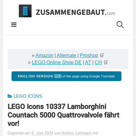
Springe
zum
Inhalt
»
Amazon
|
Alternate
|
Proshop
🛒
»
LEGO Online Shop DE
|
AT
|
CH
🛒
ENGLISH VERSION 🇬🇧
of this page using Google Translate
LEGO ICONS
LEGO Icons 10337 Lamborghini
Countach 5000 Quattrovalvole fährt
vor!
Gepostet
am
6. Juni 2024
von
Andres Lehmann
mit