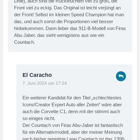
Linie), auch sind die Rückleuchten viel zu groß, die
Front viel zu eckig. Das Original ist leicht verjüngt an
der Front! Selbst im kleinen Speed Champion hat man
das, und auch sonst die Proportionen viel besser
hinbekommen. Dann lieber das 911-B-Modell von Firas
Abu Jaber, das sieht wenigstens aus wie ein
Countach.
El Caracho
7. Juni 2024 um 17:24
Ein weiterer Kandidat für den Titel „schlechtestes
Icons/Creator Expert Auto aller Zeiten“ wäre aber
auch die Corvette C1, denn mit der stimmt auch
so einiges nicht.
Der Countach von Firas Abu-Jaber ist fantastisch
für ein Alternativmodell, aber der meiner Meinung
nach bisher genialste Lego Countach ist das 1308-