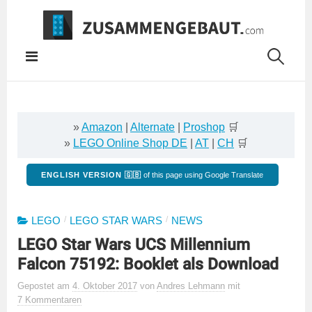
Springe
zum
Inhalt
»
Amazon
|
Alternate
|
Proshop
🛒
»
LEGO Online Shop DE
|
AT
|
CH
🛒
ENGLISH VERSION 🇬🇧
of this page using Google Translate
/
/
LEGO
LEGO STAR WARS
NEWS
LEGO Star Wars UCS Millennium
Falcon 75192: Booklet als Download
Gepostet
am
4. Oktober 2017
von
Andres Lehmann
mit
7 Kommentaren