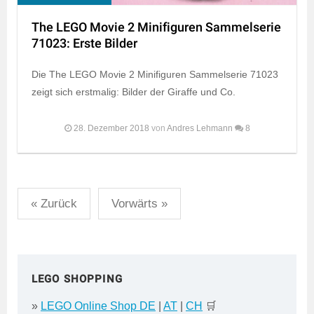
The LEGO Movie 2 Minifiguren Sammelserie
71023: Erste Bilder
Die The LEGO Movie 2 Minifiguren Sammelserie 71023
zeigt sich erstmalig: Bilder der Giraffe und Co.
28. Dezember 2018
von
Andres Lehmann
8
Seitennummerierung
« Zurück
Vorwärts »
der
Beiträge
LEGO SHOPPING
»
LEGO Online Shop DE
|
AT
|
CH
🛒