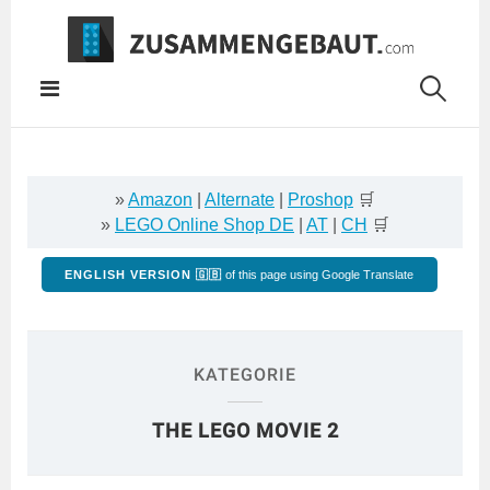
Springe
zum
Inhalt
»
Amazon
|
Alternate
|
Proshop
🛒
»
LEGO Online Shop DE
|
AT
|
CH
🛒
ENGLISH VERSION 🇬🇧
of this page using Google Translate
KATEGORIE
THE LEGO MOVIE 2