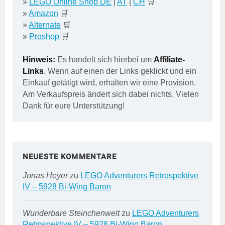
»
LEGO Online Shop DE
|
AT
|
CH
🛒
»
Amazon
🛒
»
Alternate
🛒
»
Proshop
🛒
Hinweis:
Es handelt sich hierbei um
Affiliate-
Links
. Wenn auf einen der Links geklickt und ein
Einkauf getätigt wird, erhalten wir eine Provision.
Am Verkaufspreis ändert sich dabei nichts. Vielen
Dank für eure Unterstützung!
NEUESTE KOMMENTARE
Jonas Heyer
zu
LEGO Adventurers Retrospektive
IV – 5928 Bi-Wing Baron
Wunderbare Steinchenwelt
zu
LEGO Adventurers
Retrospektive IV – 5928 Bi-Wing Baron