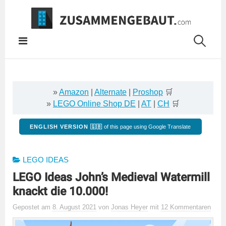
Springe
zum
Inhalt
»
Amazon
|
Alternate
|
Proshop
🛒
»
LEGO Online Shop DE
|
AT
|
CH
🛒
ENGLISH VERSION 🇬🇧
of this page using Google Translate
LEGO IDEAS
LEGO Ideas John’s Medieval Watermill
knackt die 10.000!
Gepostet
am
8. August 2021
von
Jonas Heyer
mit
12 Kommentaren