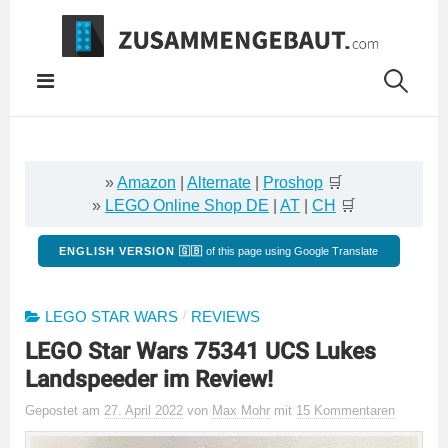
Springe
zum
Inhalt
»
Amazon
|
Alternate
|
Proshop
🛒
»
LEGO Online Shop DE
|
AT
|
CH
🛒
ENGLISH VERSION 🇬🇧
of this page using Google Translate
/
LEGO STAR WARS
REVIEWS
LEGO Star Wars 75341 UCS Lukes
Landspeeder im Review!
Gepostet
am
27. April 2022
von
Max Mohr
mit
15 Kommentaren