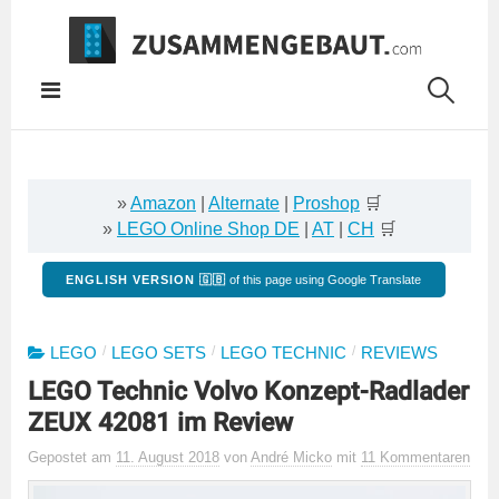
Springe
zum
Inhalt
»
Amazon
|
Alternate
|
Proshop
🛒
»
LEGO Online Shop DE
|
AT
|
CH
🛒
ENGLISH VERSION 🇬🇧
of this page using Google Translate
/
/
/
LEGO
LEGO SETS
LEGO TECHNIC
REVIEWS
LEGO Technic Volvo Konzept-Radlader
ZEUX 42081 im Review
Gepostet
am
11. August 2018
von
André Micko
mit
11 Kommentaren