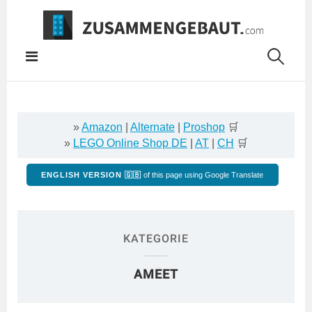
Springe
zum
Inhalt
»
Amazon
|
Alternate
|
Proshop
🛒
»
LEGO Online Shop DE
|
AT
|
CH
🛒
ENGLISH VERSION 🇬🇧
of this page using Google Translate
KATEGORIE
AMEET