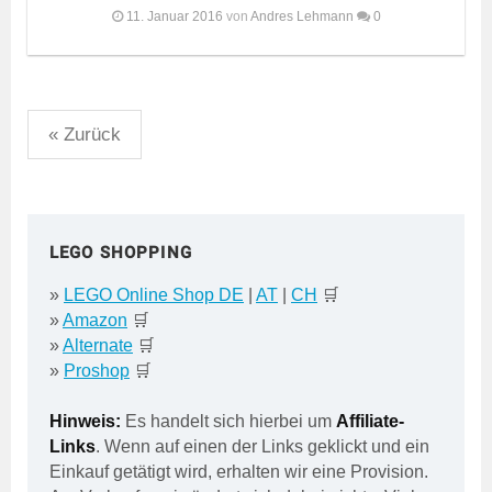
11. Januar 2016
von
Andres Lehmann
0
Seitennummerierung
« Zurück
der
Beiträge
LEGO SHOPPING
»
LEGO Online Shop DE
|
AT
|
CH
🛒
»
Amazon
🛒
»
Alternate
🛒
»
Proshop
🛒
Hinweis:
Es handelt sich hierbei um
Affiliate-
Links
. Wenn auf einen der Links geklickt und ein
Einkauf getätigt wird, erhalten wir eine Provision.