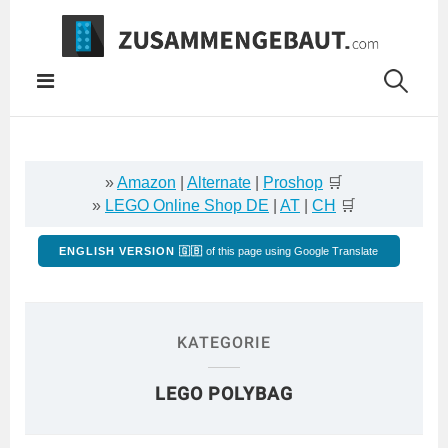
Springe
zum
Inhalt
»
Amazon
|
Alternate
|
Proshop
🛒
»
LEGO Online Shop DE
|
AT
|
CH
🛒
ENGLISH VERSION 🇬🇧
of this page using Google Translate
KATEGORIE
LEGO POLYBAG