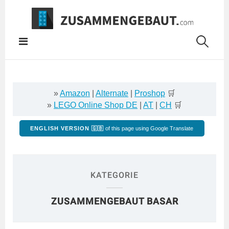
Springe
zum
Inhalt
»
Amazon
|
Alternate
|
Proshop
🛒
»
LEGO Online Shop DE
|
AT
|
CH
🛒
ENGLISH VERSION 🇬🇧
of this page using Google Translate
KATEGORIE
ZUSAMMENGEBAUT BASAR