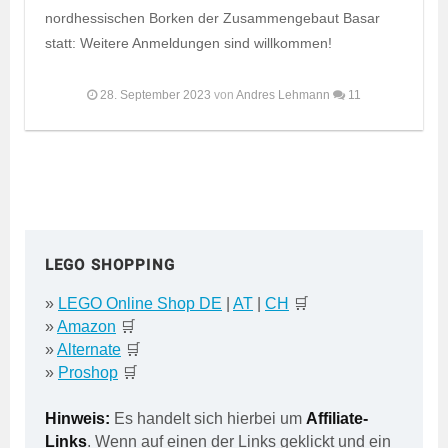
nordhessischen Borken der Zusammengebaut Basar
statt: Weitere Anmeldungen sind willkommen!
28. September 2023
von
Andres Lehmann
11
LEGO SHOPPING
»
LEGO Online Shop DE
|
AT
|
CH
🛒
»
Amazon
🛒
»
Alternate
🛒
»
Proshop
🛒
Hinweis:
Es handelt sich hierbei um
Affiliate-
Links
. Wenn auf einen der Links geklickt und ein