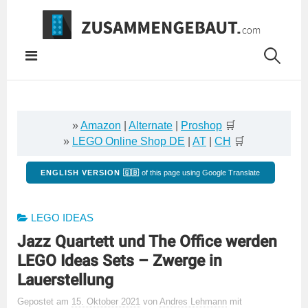
Springe
zum
Inhalt
»
Amazon
|
Alternate
|
Proshop
🛒
»
LEGO Online Shop DE
|
AT
|
CH
🛒
ENGLISH VERSION 🇬🇧
of this page using Google Translate
LEGO IDEAS
Jazz Quartett und The Office werden
LEGO Ideas Sets – Zwerge in
Lauerstellung
Gepostet
am
15. Oktober 2021
von
Andres Lehmann
mit