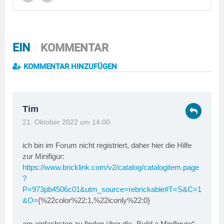
EIN
KOMMENTAR
KOMMENTAR HINZUFÜGEN
Tim
21. Oktober 2022 um 14:00
ich bin im Forum nicht registriert, daher hier die Hilfe
zur Minifigur:
https://www.bricklink.com/v2/catalog/catalogitem.page
?
P=973pb4506c01&utm_source=rebrickable#T=S&C=1
&O=
{%22color%22:1,%22iconly%22:0}
am einfachsten zu finden über die „Build a Minifigure“-