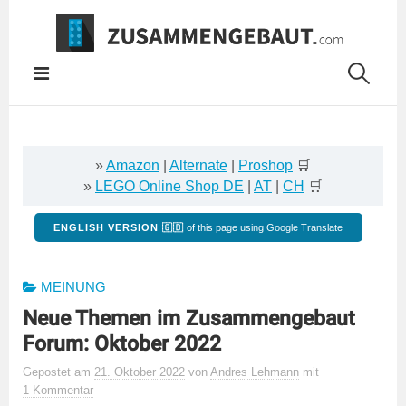
Springe
zum
Inhalt
»
Amazon
|
Alternate
|
Proshop
🛒
»
LEGO Online Shop DE
|
AT
|
CH
🛒
ENGLISH VERSION 🇬🇧
of this page using Google Translate
MEINUNG
Neue Themen im Zusammengebaut
Forum: Oktober 2022
Gepostet
am
21. Oktober 2022
von
Andres Lehmann
mit
1 Kommentar