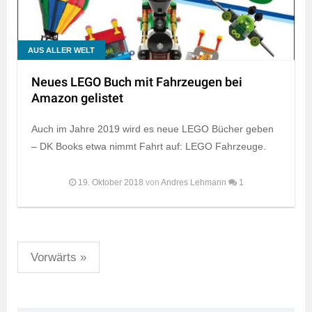
AUS ALLER WELT
Neues LEGO Buch mit Fahrzeugen bei
Amazon gelistet
Auch im Jahre 2019 wird es neue LEGO Bücher geben
– DK Books etwa nimmt Fahrt auf: LEGO Fahrzeuge.
19. Oktober 2018
von
Andres Lehmann
1
Seitennummerierung
Vorwärts »
der
Beiträge