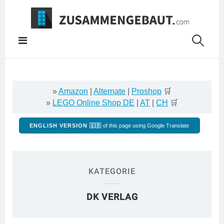
Springe
zum
Inhalt
»
Amazon
|
Alternate
|
Proshop
🛒
»
LEGO Online Shop DE
|
AT
|
CH
🛒
ENGLISH VERSION 🇬🇧
of this page using Google Translate
KATEGORIE
DK VERLAG