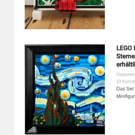
LEGO I
Sterne
erhältl
Geposte
19 Komm
Das Set 
Minifigur