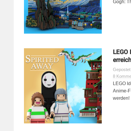
Gogh: Th
LEGO I
erreic
Geposte
8 Komme
LEGO Ide
Anime-Fi
werden!