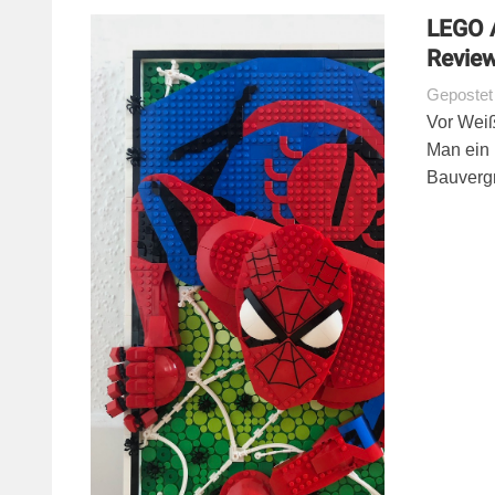
LEGO 
Revie
Geposte
Vor Weiß
Man ein 
Bauverg