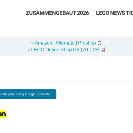
ZUSAMMENGEBAUT 2026
LEGO NEWS TI
»
Amazon
|
Alternate
|
Proshop
🛒
»
LEGO Online Shop DE
|
AT
|
CH
🛒
f this page using Google Translate
an