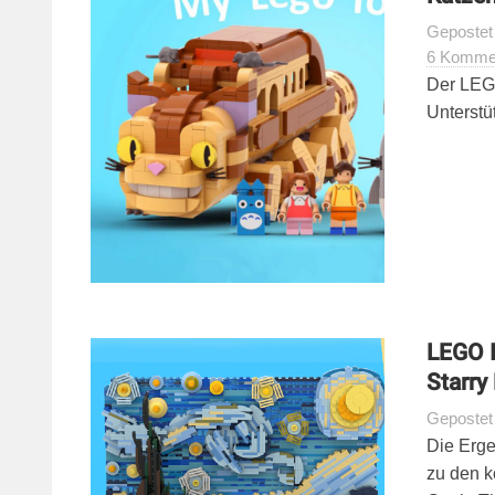
Geposte
6 Komme
Der LEGO
Unterstü
LEGO I
Starry
Geposte
Die Erge
zu den 