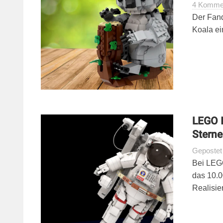
4 Komme
Der Fan
Koala ei
LEGO I
Sterne
Geposte
Bei LEGO
das 10.0
Realisie