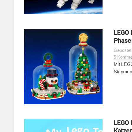
LEGO I
Phase
Geposte
5 Komme
Mit LEG
Stimmung
LEGO I
Katzen