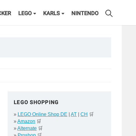
CKER
LEGO
KARLS
NINTENDO
LEGO SHOPPING
»
LEGO Online Shop DE
|
AT
|
CH
🛒
»
Amazon
🛒
»
Alternate
🛒
»
Proshop
🛒