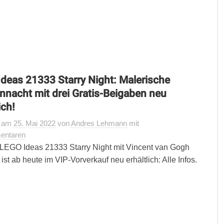
deas 21333 Starry Night: Malerische
nnacht mit drei Gratis-Beigaben neu
ich!
t
am
25. Mai 2022
von
Andres Lehmann
mit
entaren
LEGO Ideas 21333 Starry Night mit Vincent van Gogh
 ist ab heute im VIP-Vorverkauf neu erhältlich: Alle Infos.