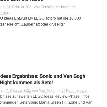
t
am
21. Februar 2021
von
Christina Mailänder
mit
ntaren
 Ideas Entwurf My LEGO Totoro hat die 10.000
tzer erreicht. Zauberhaft oder gruselig?
deas Ergebnisse: Sonic und Van Gogh
 Night kommen als Sets!
t
am
4. Februar 2021
von
Max Mohr
mit
67 Kommentaren
bnisse zur zweiten LEGO Ideas Review-Phase: Infos
kommenden Sets Sonic Mania Green Hill Zone und Van