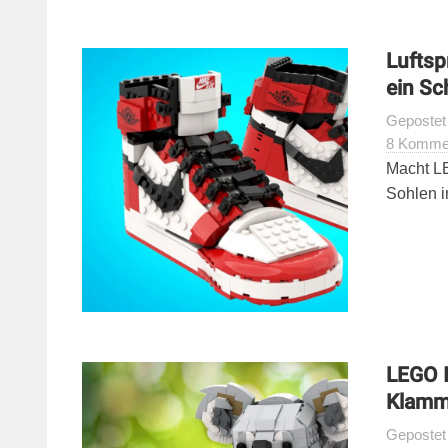
Luftsp
ein Sc
Geposte
8 Komme
Macht LE
Sohlen i
LEGO I
Klamm
Geposte