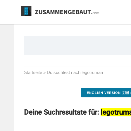
Springe
zum
Inhalt
Startseite
»
Du suchtest nach legotruman
ENGLISH VERSION 🇬🇧
o
Deine Suchresultate für:
legotrum