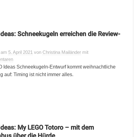
deas: Schneekugeln erreichen die Review-
t
am
5. April 2021
von
Christina Mailänder
mit
ntaren
O Ideas Schneekugeln-Entwurf kommt weihnachtliche
 auf: Timing ist nicht immer alles.
deas: My LEGO Totoro – mit dem
bus über die Hürde