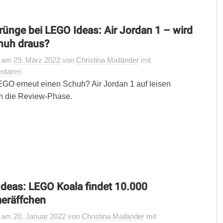
rünge bei LEGO Ideas: Air Jordan 1 – wird
huh draus?
t
am
29. März 2022
von
Christina Mailänder
mit
ntaren
GO erneut einen Schuh? Air Jordan 1 auf leisen
n die Review-Phase.
deas: LEGO Koala findet 10.000
eräffchen
t
am
20. Januar 2022
von
Christina Mailänder
mit