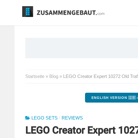
Springe
zum
Inhalt
Startseite
»
Blog
»
LEGO Creator Expert 10272 Old Traffo
ENGLISH VERSION 🇬🇧
o
/
LEGO SETS
REVIEWS
LEGO Creator Expert 1027