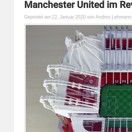
Manchester United im Revi
Gepostet
am
22. Januar 2020
von
Andres Lehmann