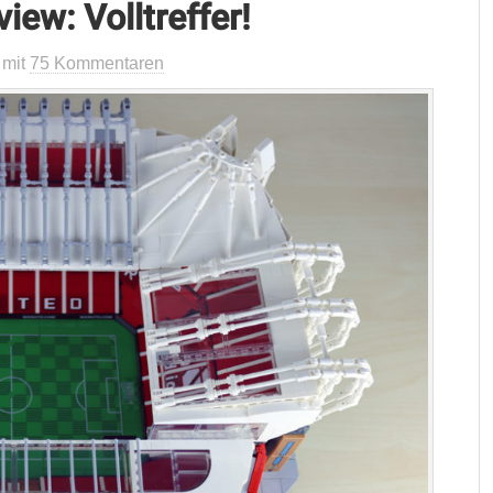
ew: Volltreffer!
mit
75 Kommentaren