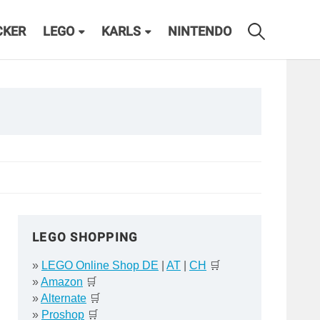
CKER
LEGO
KARLS
NINTENDO
LEGO SHOPPING
»
LEGO Online Shop DE
|
AT
|
CH
🛒
»
Amazon
🛒
»
Alternate
🛒
»
Proshop
🛒