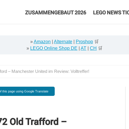
ZUSAMMENGEBAUT 2026
LEGO NEWS TI
»
Amazon
|
Alternate
|
Proshop
🛒
»
LEGO Online Shop DE
|
AT
|
CH
🛒
rd – Manchester United im Review: Volltreffer!
f this page using Google Translate
2 Old Trafford –