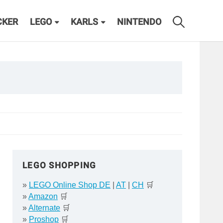
CKER
LEGO
KARLS
NINTENDO
LEGO SHOPPING
»
LEGO Online Shop DE
|
AT
|
CH
🛒
»
Amazon
🛒
»
Alternate
🛒
»
Proshop
🛒