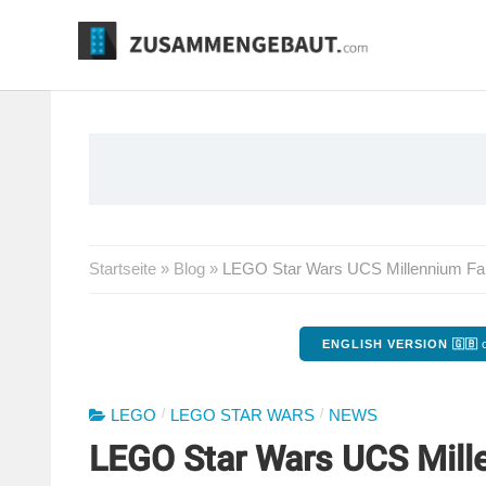
Springe
zum
Inhalt
Startseite
»
Blog
»
LEGO Star Wars UCS Millennium Falc
ENGLISH VERSION 🇬🇧
o
/
/
LEGO
LEGO STAR WARS
NEWS
LEGO Star Wars UCS Mill