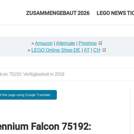
ZUSAMMENGEBAUT 2026
LEGO NEWS TI
»
Amazon
|
Alternate
|
Proshop
🛒
»
LEGO Online Shop DE
|
AT
|
CH
🛒
on 75192: Verfügbarkeit in 2018
f this page using Google Translate
ennium Falcon 75192: