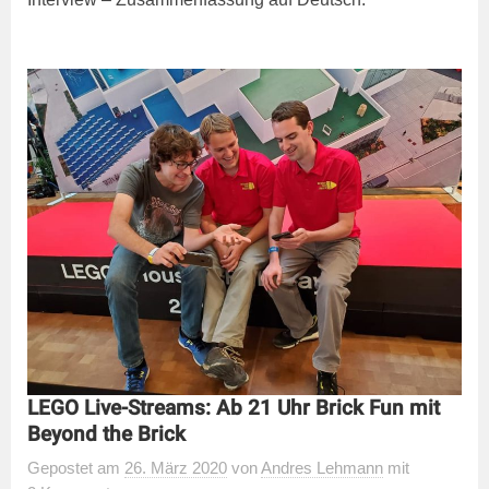
LEGO Live-Streams: Ab 21 Uhr Brick Fun mit
Beyond the Brick
Gepostet
am
26. März 2020
von
Andres Lehmann
mit