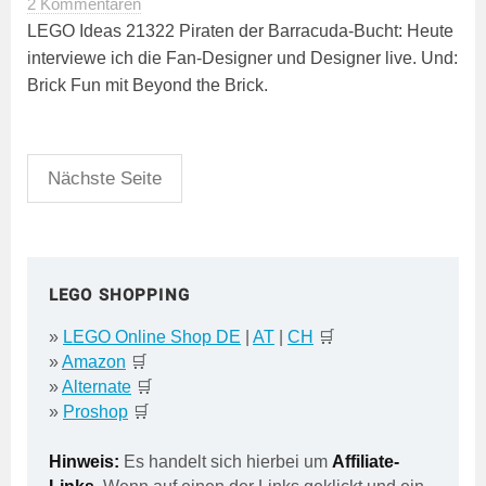
2 Kommentaren
LEGO Ideas 21322 Piraten der Barracuda-Bucht: Heute
interviewe ich die Fan-Designer und Designer live. Und:
Brick Fun mit Beyond the Brick.
Seitennummerierung
Nächste Seite
der
Beiträge
LEGO SHOPPING
»
LEGO Online Shop DE
|
AT
|
CH
🛒
»
Amazon
🛒
»
Alternate
🛒
»
Proshop
🛒
Hinweis:
Es handelt sich hierbei um
Affiliate-