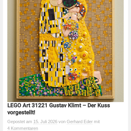
LEGO Art 31221 Gustav Klimt – Der Kuss
vorgestellt!
Gepostet
am
15. Juli 2026
von
Gerhard Eder
mit
4 Kommentaren