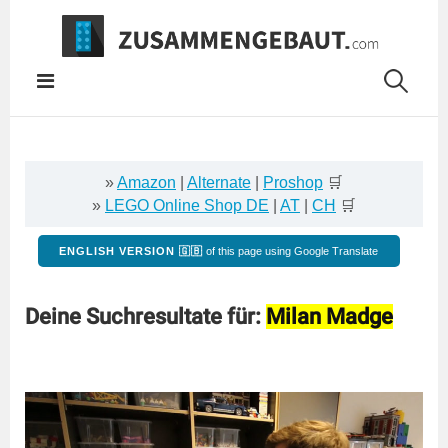
Springe
zum
Inhalt
»
Amazon
|
Alternate
|
Proshop
🛒
»
LEGO Online Shop DE
|
AT
|
CH
🛒
ENGLISH VERSION 🇬🇧
of this page using Google Translate
Deine Suchresultate für:
Milan Madge