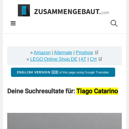
Springe
zum
Inhalt
»
Amazon
|
Alternate
|
Proshop
🛒
»
LEGO Online Shop DE
|
AT
|
CH
🛒
ENGLISH VERSION 🇬🇧
of this page using Google Translate
Deine Suchresultate für:
Tiago Catarino