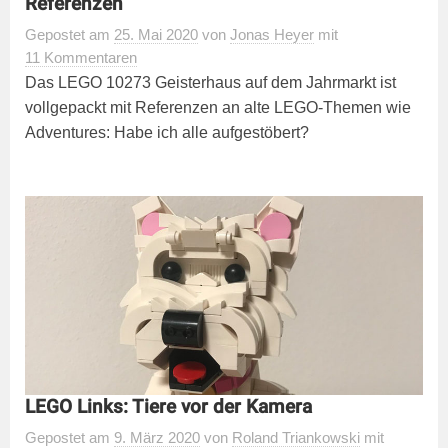
Referenzen
Gepostet
am
25. Mai 2020
von
Jonas Heyer
mit
11 Kommentaren
Das LEGO 10273 Geisterhaus auf dem Jahrmarkt ist
vollgepackt mit Referenzen an alte LEGO-Themen wie
Adventures: Habe ich alle aufgestöbert?
LEGO Links: Tiere vor der Kamera
Gepostet
am
9. März 2020
von
Roland Triankowski
mit