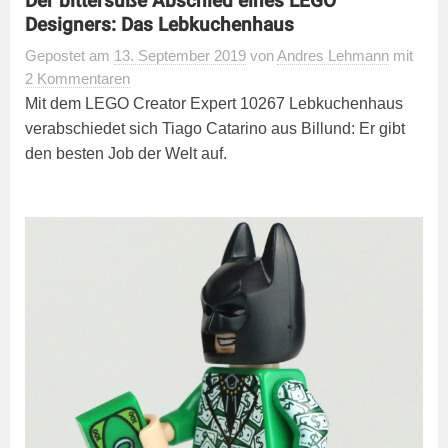
Der bittersüße Abschied eines LEGO
Designers: Das Lebkuchenhaus
Gepostet
am
13. September 2019
von
Andres Lehmann
mit
2 Kommentaren
Mit dem LEGO Creator Expert 10267 Lebkuchenhaus
verabschiedet sich Tiago Catarino aus Billund: Er gibt
den besten Job der Welt auf.