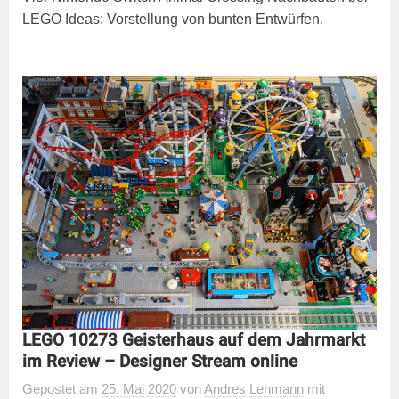
LEGO Ideas: Vorstellung von bunten Entwürfen.
LEGO 10273 Geisterhaus auf dem Jahrmarkt
im Review – Designer Stream online
Gepostet
am
25. Mai 2020
von
Andres Lehmann
mit