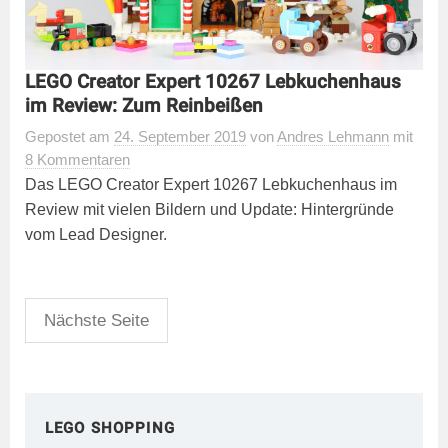
LEGO Creator Expert 10267 Lebkuchenhaus
im Review: Zum Reinbeißen
Gepostet
am
24. September 2019
von
Andres Lehmann
mit
8 Kommentaren
Das LEGO Creator Expert 10267 Lebkuchenhaus im
Review mit vielen Bildern und Update: Hintergründe
vom Lead Designer.
Seitennummerierung
Nächste Seite
der
Beiträge
LEGO SHOPPING