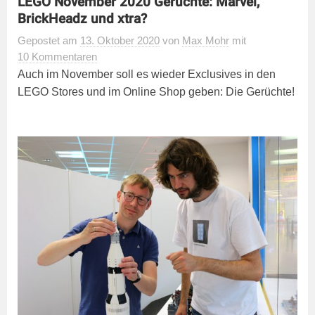
LEGO November 2020 Gerüchte: Marvel,
BrickHeadz und xtra?
Gepostet
am
13. Oktober 2020
von
Max Mohr
mit
10 Kommentaren
Auch im November soll es wieder Exclusives in den
LEGO Stores und im Online Shop geben: Die Gerüchte!