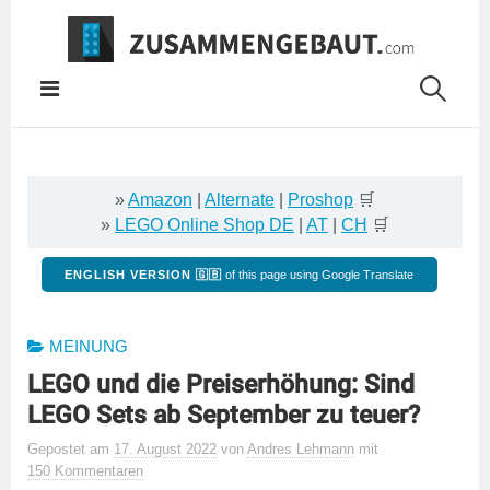
Springe
zum
Inhalt
»
Amazon
|
Alternate
|
Proshop
🛒
»
LEGO Online Shop DE
|
AT
|
CH
🛒
ENGLISH VERSION 🇬🇧
of this page using Google Translate
MEINUNG
LEGO und die Preiserhöhung: Sind
LEGO Sets ab September zu teuer?
Gepostet
am
17. August 2022
von
Andres Lehmann
mit
150 Kommentaren