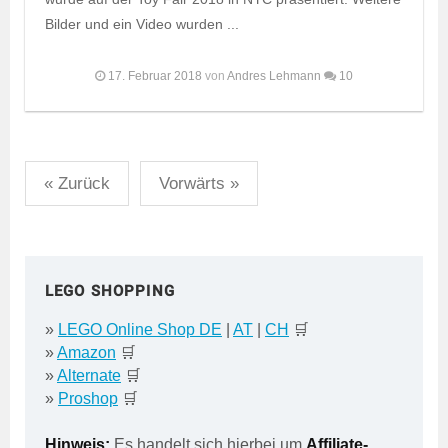
Bilder und ein Video wurden ...
17. Februar 2018
von
Andres Lehmann
10
Seitennummerierung
« Zurück
Vorwärts »
der
Beiträge
LEGO SHOPPING
»
LEGO Online Shop DE
|
AT
|
CH
🛒
»
Amazon
🛒
»
Alternate
🛒
»
Proshop
🛒
Hinweis:
Es handelt sich hierbei um
Affiliate-