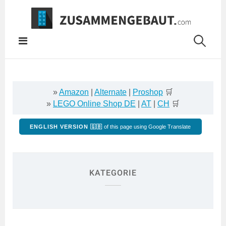
Springe
zum
Inhalt
»
Amazon
|
Alternate
|
Proshop
🛒
»
LEGO Online Shop DE
|
AT
|
CH
🛒
ENGLISH VERSION 🇬🇧
of this page using Google Translate
KATEGORIE