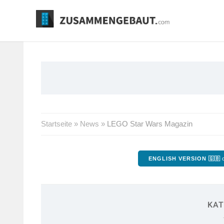
Springe
zum
Inhalt
Startseite
»
News
»
LEGO Star Wars Magazin
ENGLISH VERSION 🇬🇧
o
KAT