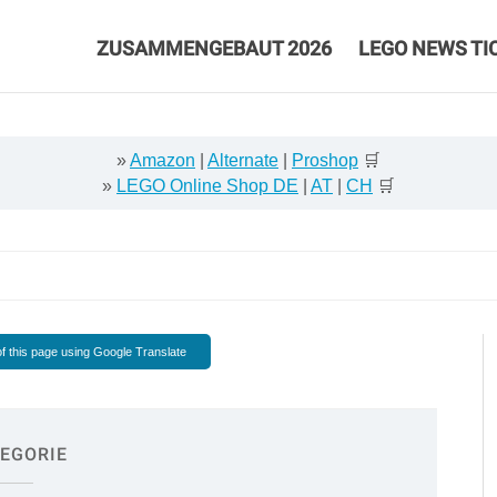
ZUSAMMENGEBAUT 2026
LEGO NEWS TI
»
Amazon
|
Alternate
|
Proshop
🛒
»
LEGO Online Shop DE
|
AT
|
CH
🛒
f this page using Google Translate
EGORIE