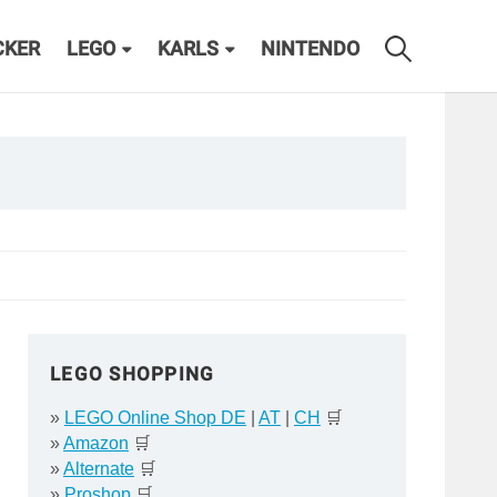
CKER
LEGO
KARLS
NINTENDO
LEGO SHOPPING
»
LEGO Online Shop DE
|
AT
|
CH
🛒
»
Amazon
🛒
»
Alternate
🛒
»
Proshop
🛒