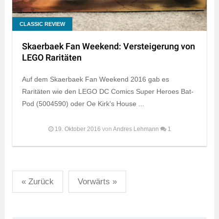
CLASSIC REVIEW
Skaerbaek Fan Weekend: Versteigerung von
LEGO Raritäten
Auf dem Skaerbaek Fan Weekend 2016 gab es
Raritäten wie den LEGO DC Comics Super Heroes Bat-
Pod (5004590) oder Oe Kirk's House ...
19. Oktober 2016
von
Andres Lehmann
1
Seitennummerierung
« Zurück
Vorwärts »
der
Beiträge