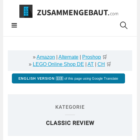
Springe
zum
Inhalt
»
Amazon
|
Alternate
|
Proshop
🛒
»
LEGO Online Shop DE
|
AT
|
CH
🛒
ENGLISH VERSION 🇬🇧
of this page using Google Translate
KATEGORIE
CLASSIC REVIEW