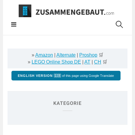
Springe
zum
Inhalt
»
Amazon
|
Alternate
|
Proshop
🛒
»
LEGO Online Shop DE
|
AT
|
CH
🛒
ENGLISH VERSION 🇬🇧
of this page using Google Translate
KATEGORIE