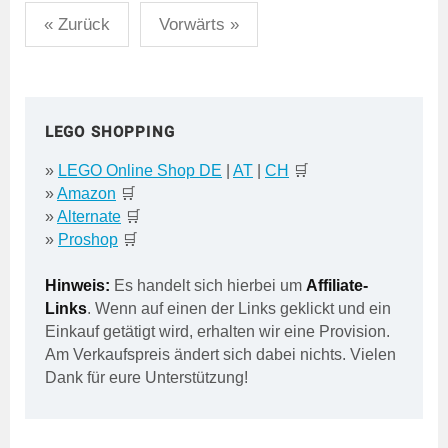
Seitennummerierung
« Zurück
Vorwärts »
der
Beiträge
LEGO SHOPPING
»
LEGO Online Shop DE
|
AT
|
CH
🛒
»
Amazon
🛒
»
Alternate
🛒
»
Proshop
🛒
Hinweis:
Es handelt sich hierbei um
Affiliate-
Links
. Wenn auf einen der Links geklickt und ein
Einkauf getätigt wird, erhalten wir eine Provision.
Am Verkaufspreis ändert sich dabei nichts. Vielen
Dank für eure Unterstützung!