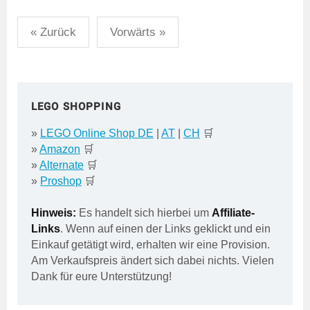
Seitennummerierung
« Zurück
Vorwärts »
der
Beiträge
LEGO SHOPPING
»
LEGO Online Shop DE
|
AT
|
CH
🛒
»
Amazon
🛒
»
Alternate
🛒
»
Proshop
🛒
Hinweis:
Es handelt sich hierbei um
Affiliate-
Links
. Wenn auf einen der Links geklickt und ein
Einkauf getätigt wird, erhalten wir eine Provision.
Am Verkaufspreis ändert sich dabei nichts. Vielen
Dank für eure Unterstützung!