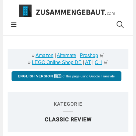
Springe
zum
Inhalt
»
Amazon
|
Alternate
|
Proshop
🛒
»
LEGO Online Shop DE
|
AT
|
CH
🛒
ENGLISH VERSION 🇬🇧
of this page using Google Translate
KATEGORIE
CLASSIC REVIEW